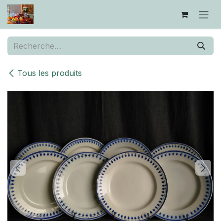
Se rendre au contenu
Tous les produits