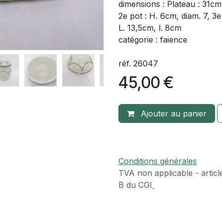
dimensions : Plateau : 31cm
2e pot : H. 6cm, diam. 7, 3e
L. 13,5cm, l. 8cm
catégorie : faience
réf. 26047
45,00
€
Ajouter au panier
Conditions générales
TVA​ non applicable - articl
B du CGI