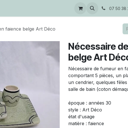
s
07 50 38 
n faience belge Art Déco
Nécessaire de
belge Art Déc
Nécessaire de fumeur en fa
comportant 5 pièces, un pl
un cendrier, quelques fêles
salle de bain (coton démaqui
époque : années 30
style : Art Déco
état d'usage
matière : faience