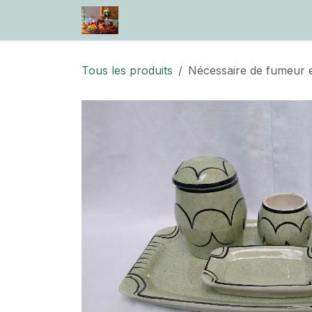
Se rendre au contenu
Accueil
Boutique
Information
Tous les produits
Nécessaire de fumeur e