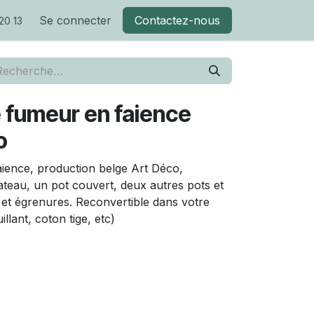
Se connecter
Contactez-nous
20 13
 fumeur en faience
o
ience, production belge Art Déco,
ateau, un pot couvert, deux autres pots et
 et égrenures. Reconvertible dans votre
llant, coton tige, etc)