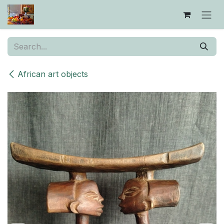
Skip to Content
African art objects