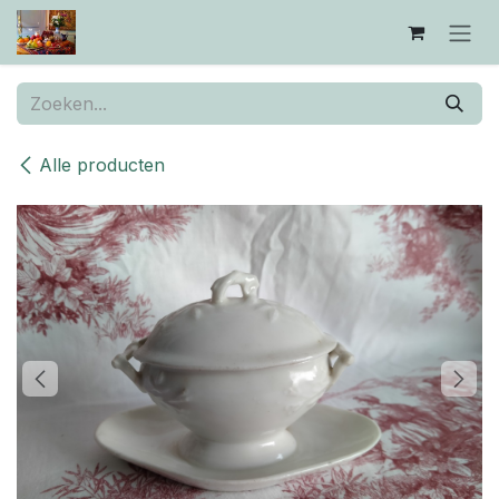
Overslaan naar inhoud
Alle producten