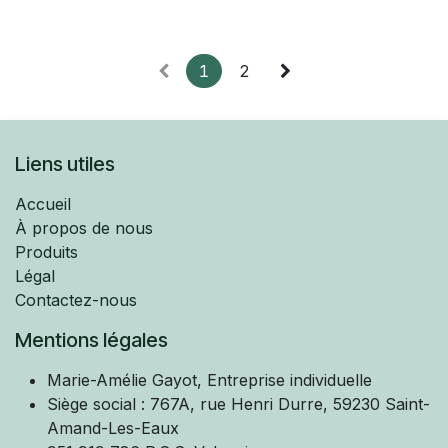
époque : XIXe siècle
chantournée, fût et binet
style : Empire
tronconique à huit pans
bon état
matière : métal argenté
époque : circa 1750
dimensions : H. 24,5cm,
matière : bronze
1
2
diam. 12,5cm
bon état
catégorie : bougeoirs et
dimensions : H. 21,5cm,
flambeaux
diam. 11cm
catégorie : bougeoirs et
réf. 24053
flambeaux
Liens utiles
réf. 24037
Accueil
À propos de nous
Produits
Légal
Contactez-nous
Mentions légales
Marie-Amélie
Gayot, Entreprise individuelle
Siège social : 767A, rue Henri Durre, 59230 Saint-
Amand-Les-Eaux