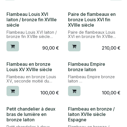
Flambeau Louis XVI
Paire de flambeaux en
laiton / bronze fin XVIIIe
bronze Louis XVI fin
siècle
XVIIIe siècle
Flambeau Louis XVI laiton /
Paire de flambeaux Louis
bronze fin XVIIIe siècle
XVI en bronze fin XVIIIe
siècle
époque : fin XVIIIe siècle
90,00
€
210,00
€
style : Louis XVI
époque : vers 1780, fin
matière : laiton / bronze
XVIIIe siècle
dimensions : H. 24cm, diam.
bon état
11,5cm
matière : bronze / laiton
Flambeau en bronze
Flambeau Empire
catégorie : flambeau et
dimensions : H. 24cm, diam.
Louis XV XVIIIe siècle
bronze laiton
bougeoir
12cm
catégorie : flambeaux et
Flambeau en bronze Louis
Flambeau Empire bronze
réf. 26045
bougeoirs
XV, seconde moitié du
laiton
XVIIIe siècle, pied
réf. 26042/2
octogonal à doucine bordé
époque : début XIXe siècle
100,00
€
100,00
€
de filets à base
style : empire
chantournée, fût et binet
bon état général
tronconique à huit pans
matière : bronze / laiton
dimensions : H. 23cm, diam.
Petit chandelier à deux
Flambeau en bronze /
époque : 2e moitié XVIIIe
11cm
bras de lumière en
laiton XVIIe siècle
siècle
catégorie : bougeoirs et
bronze laiton
Espagne
matière : bronze
flambeaux
bon état
Petit chandelier à deux
Flambeau en bronze /