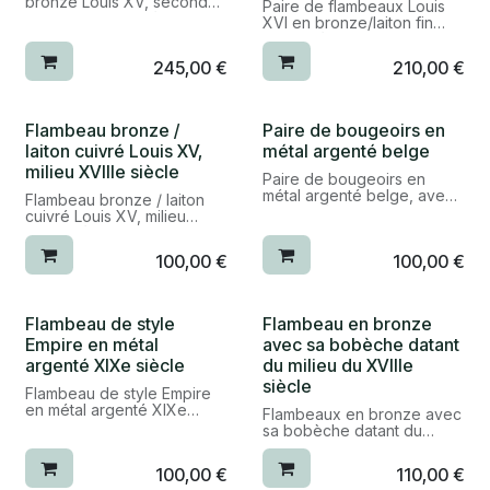
bronze Louis XV, seconde
flambeaux
réf. 25023/2
Paire de flambeaux Louis
moitié du XVIIIe siècle, pied
XVI en bronze/laiton fin
octogonal à doucine bordé
réf. 25047
XVIIIe siècle
de filets à base
245,00
€
210,00
€
chantournée, fût et binet
époque : vers 1780, fin
tronconique à huit pans, un
XVIIIe siècle
trou sur un des deux binets
bon état
matière : bronze / laiton
Flambeau bronze /
Paire de bougeoirs en
époque : 2e moitié XVIIIe
dimensions : H. 22cm, diam.
laiton cuivré Louis XV,
métal argenté belge
siècle
11cm
matière : bronze
milieu XVIIIe siècle
catégorie : flambeaux et
Paire de bougeoirs en
bon état
bougeoirs
métal argenté belge, avec
dimensions : H. 23cm, base
Flambeau bronze / laiton
leur bobèche
: 12cm
cuivré Louis XV, milieu
réf. 25013/2
catégorie : bougeoirs et
XVIIIe siècle, pied
époque : fin XIXe siècle
flambeaux
octogonal à doucine bordé
100,00
€
100,00
€
bon état
de filets à base
dimensions : H. 15,5cm,
réf. 25023/2 - 23025
chantournée, fût et binet
diam. 9cm
tronconique à huit pans
catégorie : argenterie /
Flambeau de style
Flambeau en bronze
bougeoirs et flambeaux
époque : milieu XVIIIe
Empire en métal
avec sa bobèche datant
siècle
réf. 24091
argenté XIXe siècle
du milieu du XVIIIe
style : Louis XV
bon état
siècle
Flambeau de style Empire
matière : bronze / laiton
en métal argenté XIXe
dimensions : H. 20cm
Flambeaux en bronze avec
siècle, présence de trous
catégorie : bougeoirs et
sa bobèche datant du
fait pour un ancien
flambeaux
milieu du XVIIIe siècle, pied
montage électrique
octogonal à doucine bordé
100,00
€
110,00
€
réf. 25008
de filets à base