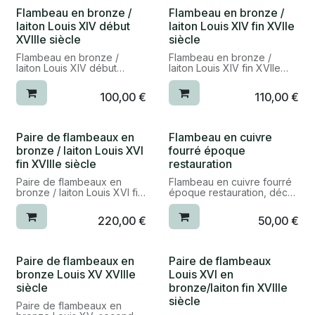
catégorie : argenterie /
style : Louis XIV
Flambeau en bronze /
Flambeau en bronze /
bougeoirs et flambeaux
bon état
laiton Louis XIV début
laiton Louis XIV fin XVIIe
matière : bronze / laiton
réf. 24090
XVIIIe siècle
siècle
dimensions : H. 18,5cm,
base : 9,5cm de côté
Flambeau en bronze /
Flambeau en bronze /
catégorie : bougeoirs &
laiton Louis XIV début
laiton Louis XIV fin XVIIe
flambeaux
XVIIIe siècle
siècle
réf. 25075
100,00
€
110,00
€
époque : début XVIIIe
époque : fin XVIIe siècle /
siècle / Louis XIV (règne
Louis XIV (règne 1661-1715)
1661-1715)
style : Louis XIV
style : Louis XIV
bon état
Paire de flambeaux en
Flambeau en cuivre
bon état
matière : bronze / laiton
bronze / laiton Louis XVI
fourré époque
matière : bronze / laiton
dimensions : H. 18cm, base :
fin XVIIIe siècle
restauration
dimensions : H. 19cm, base :
11cm de côté
11cm de côté
catégorie : flambeaux &
Paire de flambeaux en
Flambeau en cuivre fourré
catégorie : flambeaux &
bougeoirs
bronze / laiton Louis XVI fin
époque restauration, décor
bougeoirs
XVIIIe siècle
de palmettes et feuilles
réf. 25047
d'acanthe
réf. 25047
220,00
€
50,00
€
époque : fin XVIIIe siècle /
Louis XVI (règne 1774-
époque : XIXe siècle
1792)
style : Restauration
style : Louis XVI
matière : cuivre fourré
Paire de flambeaux en
Paire de flambeaux
bon état
dimensions : H. 20cm, diam.
bronze Louis XV XVIIIe
Louis XVI en
matière : bronze / laiton
10cm
siècle
bronze/laiton fin XVIIIe
dimensions : H. 26cm, diam.
catégorie : flambeaux et
13cm
bougeoirs
siècle
Paire de flambeaux en
catégorie : bougeoirs &