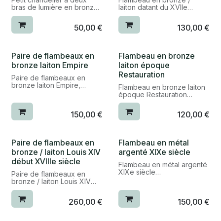
dimensions : H. 22cm, base
réf. 26038/1
bras de lumière en bronze
laiton datant du XVIIe
: 12,5cm
laiton, possibilité
siècle, probablement une
catégorie : bougeoirs et
d’électrification (présence
production espagnole
flambeaux
50,00
€
130,00
€
de trou pour le passage de
câble)
époque : XVIIe siècle
réf. 26042/2
bon état général
époque : début XXe siècle
matière : bronze / laiton
Paire de flambeaux en
Flambeau en bronze
bon état
dimensions : H. 16cm, base :
bronze laiton Empire
laiton époque
matière : bronze laiton
9cm de côté
Restauration
dimensions : H. 21cm, L.
catégorie : bougeoirs et
Paire de flambeaux en
18cm, l. 9cm
flambeaux
bronze laiton Empire,
Flambeau en bronze laiton
catégorie : bougeoirs et
ancien restauration sur un
époque Restauration
flambeaux
réf. A088
des deux flambeaux
époque : début XIXe siècle
réf. 23025
150,00
€
120,00
€
époque : début XIXe siècle
(époque Restauration 1814-
(Empire 1804-1815)
1830)
style : Empire
bon état
état d'usage
matière : bronze / laiton
Paire de flambeaux en
Flambeau en métal
matière : bronze / laiton
dimensions : H. 27cm, base
bronze / laiton Louis XIV
argenté XIXe siècle
dimensions : H. 24cm, diam.
: 11cm de large
11cm
début XVIIIe siècle
catégorie : bougeoirs et
Flambeau en métal argenté
catégorie : bougeoirs et
flambeaux
XIXe siècle
flambeaux
Paire de flambeaux en
bronze / laiton Louis XIV
réf. 25015
époque : XIXe siècle
réf. A093
début XVIIIe siècle
bon état
260,00
€
150,00
€
matière : bronze argenté
époque : début XVIIIe
dimensions : H. 23cm, diam.
siècle / Louis XIV (règne
12cm
1661-1715)