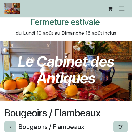
Se rendre au contenu
Fermeture estivale
du Lundi 10 août au Dimanche 16 août inclus
Le Cabinet des
Antiques
Bougeoirs / Flambeaux
Bougeoirs / Flambeaux