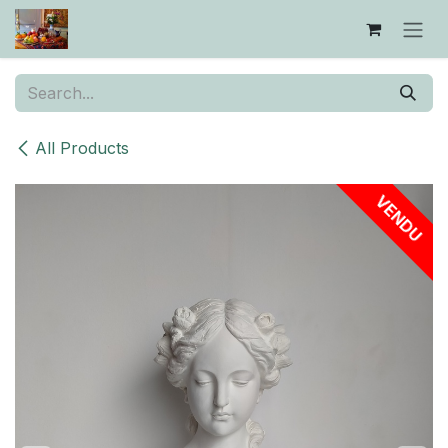
Skip to Content
All Products
VENDU