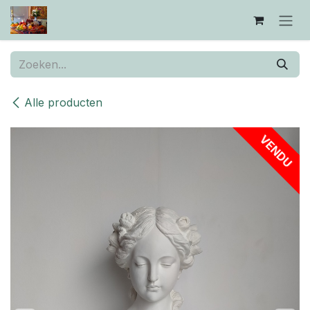
Overslaan naar inhoud
Alle producten
VENDU