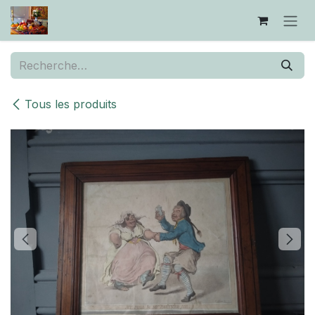
Se rendre au contenu
Tous les produits