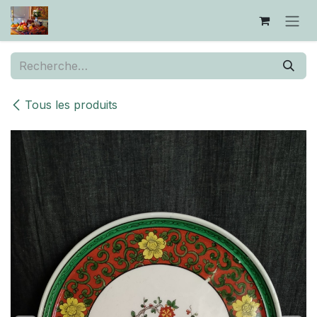
Se rendre au contenu
Tous les produits