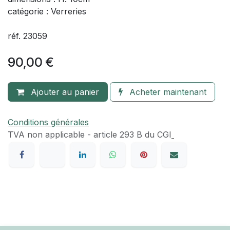
Paire de canards en verre
Paire de canards en verre fait main, possibilité d'en
acheter un seul, dans ce cas prière de me contacter
(45€/pièce)
époque : XXe siècle
matière : verre
bon état
dimensions : H. 10cm
catégorie : Verreries
réf. 23059
90,00
€