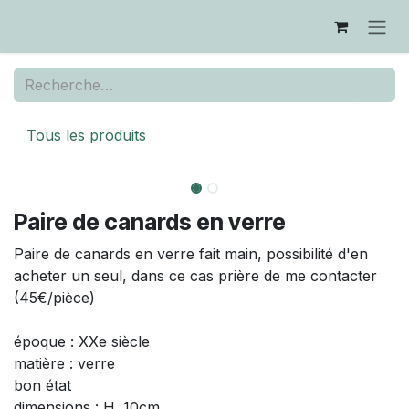
Se rendre au contenu
Tous les produits