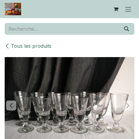
Se rendre au contenu
Tous les produits