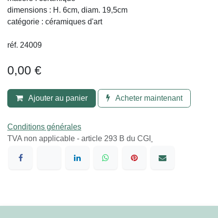
Céramique signée Robert Picault
VENDU
Céramique signée Robert Picault