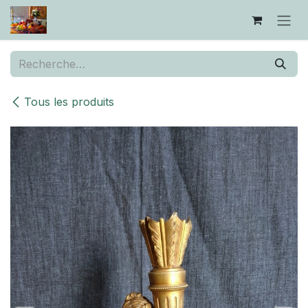
Se rendre au contenu
Tous les produits