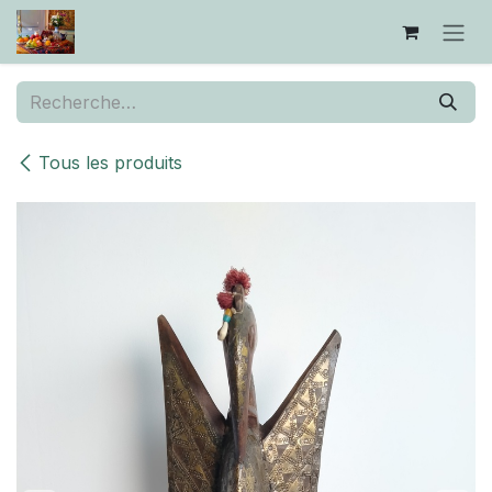
Se rendre au contenu
Tous les produits