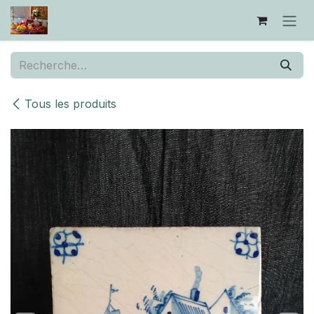
Se rendre au contenu
Tous les produits