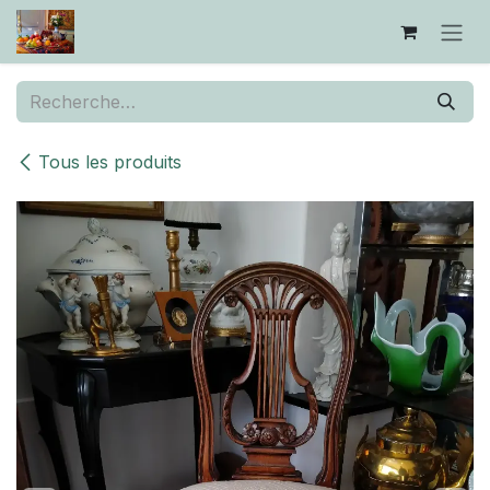
Se rendre au contenu
Tous les produits