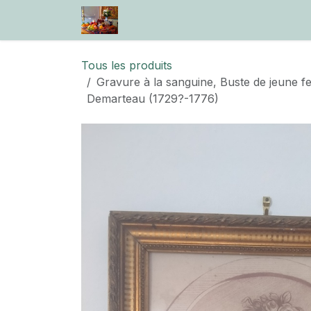
Se rendre au contenu
Accueil
Boutique
Information
Tous les produits
Gravure à la sanguine, Buste de jeune f
Demarteau (1729?-1776)