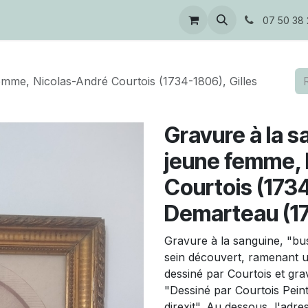
s
07 50 38 
emme, Nicolas-André Courtois (1734-1806), Gilles
Gravure à la s
jeune femme, 
Courtois (1734
Demarteau (1
Gravure à la sanguine, "bu
sein découvert, ramenant un
dessiné par Courtois et gr
"Dessiné par Courtois Peint
direxit". Au dessous, l'adr