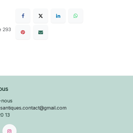
e 293
ous
-nous
esantiques.contact@gmail.com
20 13