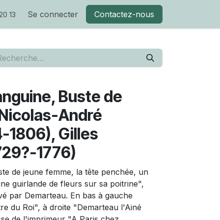
Se connecter
Contactez-nous
20 13
anguine, Buste de
Nicolas-André
-1806), Gilles
729?-1776)
ste de jeune femme, la tête penchée, un
e guirlande de fleurs sur sa poitrine",
avé par Demarteau. En bas à gauche
re du Roi", à droite "Demarteau l'Ainé
esse de l'imprimeur "A Paris chez