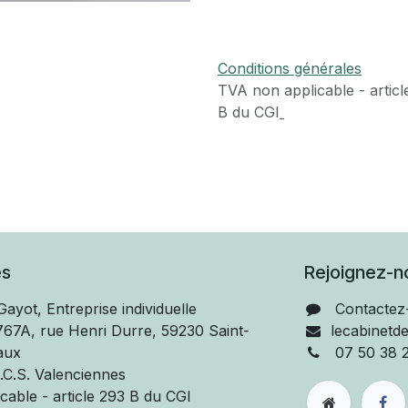
Conditions générales
TVA​ non applicable - articl
B du CGI
es
Rejoignez-n
Gayot, Entreprise individuelle
Contactez
 767A, rue Henri Durre, 59230 Saint-
lecabinetd
aux
07 50 38 
.C.S. Valenciennes
able - article 293 B du CGI