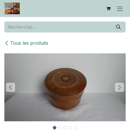
Se rendre au contenu
Tous les produits