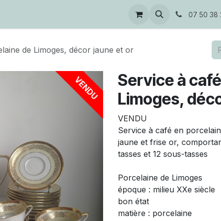
s
07 50 38 
elaine de Limoges, décor jaune et or
Service à café
VENDU
Limoges, décor
VENDU
Service à café en porcelai
jaune et frise or, comportan
tasses et 12 sous-tasses
Porcelaine de Limoges
époque : milieu XXe siècle
bon état
matière : porcelaine