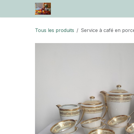
Se rendre au contenu
Accueil
Boutique
Information
Tous les produits
Service à café en porc