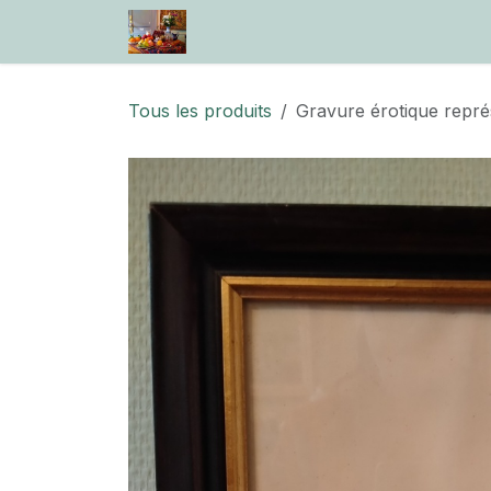
Se rendre au contenu
Accueil
Boutique
Information
Tous les produits
Gravure érotique repré