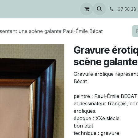
s
07 50 38 
sentant une scène galante Paul-Émile Bécat
Gravure éroti
scène galante
Gravure érotique représent
Bécat
peintre : Paul-Émile BECAT 
et dessinateur français, co
érotiques.
époque : XXe siècle
bon état
technique : gravure