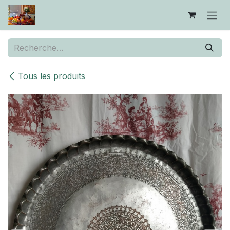
Se rendre au contenu
Tous les produits