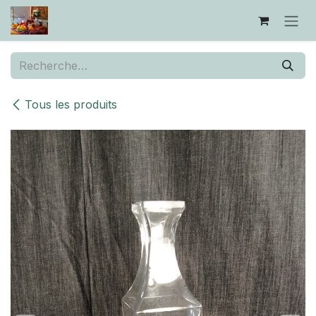
Se rendre au contenu
Tous les produits